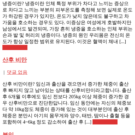
냉증이란? 냉증이란 인체 특정 부위가 차다고 느끼는 증상으
로 차다고 느끼는 부분의 피부온도를 측정해 보면 실제로 온도
가 하강된 경우가 있지만, 온도가 낮지 않은데도 불구하고 차
가움을 호소하는 경우도 있다. 이증상은 여성에게 호발하지만
남성에서도 발견되며, 가장 흔히 냉증을 호소하는 인체 부위는
손과 발 및 허리의 냉증이다. 냉증의 원인 우리몸은 전신의 온
도가 항상 일정한 범위로 유지된다. 이것은 혈액이 체내 [...]
Read More »
산후 비만
|
댓글 없음
산후 비만이란? 임신과 출산을 겪으면서 증가한 체중이 출산
후 빠지지 않고 남아있는 상태를 산후비만이라고합니다. 출산
후 6개월 이후에도 임신 전보다 205kg 이상 체중이 증가한 경
우 산후비만으로 진단한답니다. 임신 동안에는 자신의 체중보
다 약 10kg정도 체중이 증가해 있는 것이 대부분인데 출산 후
체중은 분만시 아기의 몸무게와 양수, 태반, 땀이나 출혈 등을
포함하여 4~6kg 정도 감소하여 출산 후 [...]
Read More »
불임