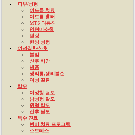
피부/성형
여드름 치료
여드름 흉터
MTS 다륜침
안면미소침
필링
한방 성형
여성질환/산후
불임
산후 비만
냉증
생리통,생리불순
여성 질환
탈모
여성형 탈모
남성형 탈모
원형 탈모
산후 탈모
특수 진료
변비 치료 프로그램
스트레스