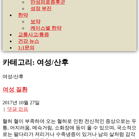
만성피로증후군
성장 부진
한약
보약
케이스별 한약
교통사고/통증
건강 뉴스
1:1문의
카테고리: 여성/산후
여성/산후
여성 질환
2017년 10월 27일
|
댓글 없음
혈허 혈이 부족하여 오는 혈허로 인한 전신적인 증상으로는 두
통, 어지러움, 메슥거림, 소화장애 등이 올 수 있으며, 국소적으
로는 팔다리가 저리거나 수족냉증이 있거나 남의 살처럼 감각