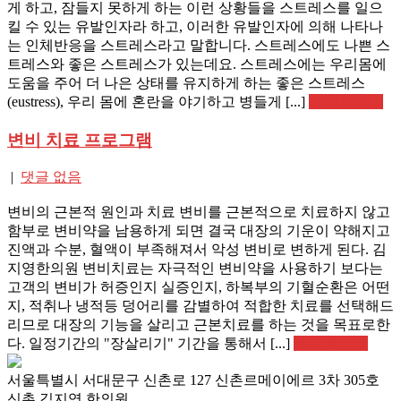
게 하고, 잠들지 못하게 하는 이런 상황들을 스트레스를 일으
킬 수 있는 유발인자라 하고, 이러한 유발인자에 의해 나타나
는 인체반응을 스트레스라고 말합니다. 스트레스에도 나쁜 스
트레스와 좋은 스트레스가 있는데요. 스트레스에는 우리몸에
도움을 주어 더 나은 상태를 유지하게 하는 좋은 스트레스
(eustress), 우리 몸에 혼란을 야기하고 병들게 [...]
Read More »
변비 치료 프로그램
|
댓글 없음
변비의 근본적 원인과 치료 변비를 근본적으로 치료하지 않고
함부로 변비약을 남용하게 되면 결국 대장의 기운이 약해지고
진액과 수분, 혈액이 부족해져서 악성 변비로 변하게 된다. 김
지영한의원 변비치료는 자극적인 변비약을 사용하기 보다는
고객의 변비가 허증인지 실증인지, 하복부의 기혈순환은 어떤
지, 적취나 냉적등 덩어리를 감별하여 적합한 치료를 선택해드
리므로 대장의 기능을 살리고 근본치료를 하는 것을 목표로한
다. 일정기간의 "장살리기" 기간을 통해서 [...]
Read More »
서울특별시 서대문구 신촌로 127 신촌르메이에르 3차 305호
신촌 김지영 한의원