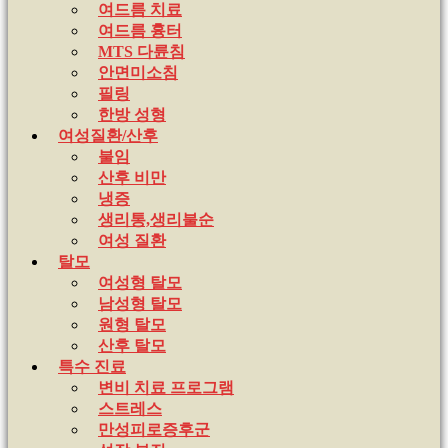
여드름 치료
여드름 흉터
MTS 다륜침
안면미소침
필링
한방 성형
여성질환/산후
불임
산후 비만
냉증
생리통,생리불순
여성 질환
탈모
여성형 탈모
남성형 탈모
원형 탈모
산후 탈모
특수 진료
변비 치료 프로그램
스트레스
만성피로증후군