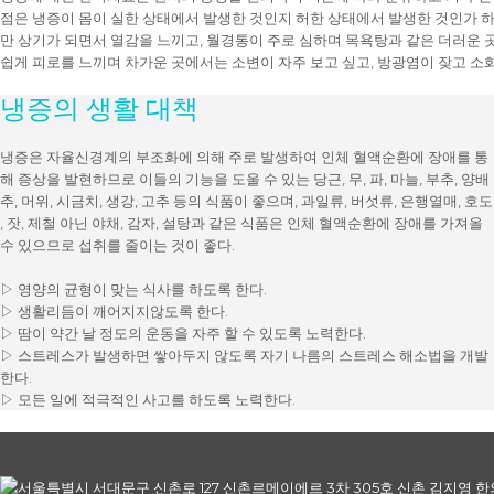
점은 냉증이 몸이 실한 상태에서 발생한 것인지 허한 상태에서 발생한 것인가 
만 상기가 되면서 열감을 느끼고, 월경통이 주로 심하며 목욕탕과 같은 더러운 
쉽게 피로를 느끼며 차가운 곳에서는 소변이 자주 보고 싶고, 방광염이 잦고 소
냉증의 생활 대책
냉증은 자율신경계의 부조화에 의해 주로 발생하여 인체 혈액순환에 장애를 통
해 증상을 발현하므로 이들의 기능을 도울 수 있는 당근, 무, 파, 마늘, 부추, 양배
추, 머위, 시금치, 생강, 고추 등의 식품이 좋으며, 과일류, 버섯류, 은행열매, 호도
, 잣, 제철 아닌 야채, 감자, 설탕과 같은 식품은 인체 혈액순환에 장애를 가져올
수 있으므로 섭취를 줄이는 것이 좋다.
▷ 영양의 균형이 맞는 식사를 하도록 한다.
▷ 생활리듬이 깨어지지않도록 한다.
▷ 땀이 약간 날 정도의 운동을 자주 할 수 있도록 노력한다.
▷ 스트레스가 발생하면 쌓아두지 않도록 자기 나름의 스트레스 해소법을 개발
한다.
▷ 모든 일에 적극적인 사고를 하도록 노력한다.
글
탐
서울특별시 서대문구 신촌로 127 신촌르메이에르 3차 305호 신촌 김지영 