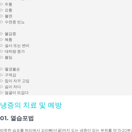
▷ 두통
▷ 요통
▷ 불면
▷ 수면증 빈뇨
▷ 불감증
▷ 복통
▷ 설사 또는 변비
▷ 대하량 증가
▷ 불임
▷ 월경불순
▷ 구역감
▷ 침이 자꾸 고임
▷ 숨이 차다
▷ 얼굴이 뜨겁다
냉증의 치료 및 예방
01. 열습포법
따뜻한 습포를 허리에서 꼬리뻐(선골)까지 도는 냉증이 있는 부위를 약 15-20분